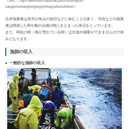
（URL： https://www.pref.nagasaki.jp/bunrui/shigoto-
sangyo/suisangho/gyogyoshugyo/kurashiburi/ ）
沿岸漁業者は魚市が休みの前日などに休むことが多く、沖合などの漁業
者は帰港した時や船の点検の時にまとまった休日をとっています。
また、時化の時（海が荒れている時）は出漁や操業ができませんので休
みとなります。
漁師の収入
一般的な漁師の収入