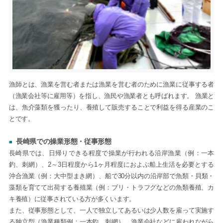
漁師とは、漁業を営む者または漁業を営む者のために漁業に従事する者
（漁業会社等に雇用等）を指し、漁民や漁業者とも呼ばれます。 漁業と
は、魚介藻類を獲ったり、養殖して販売することで利益を得る産業のこ
とです。
長崎県での操業形態・従事形態
長崎県では、日帰りできる程度で操業が行われる沿岸漁業（例：一本
釣、刺網）、2～3日程度から1ヶ月程度におよぶ船上生活を必要とする
沖合漁業（例：大中型まき網）、船で30分以内の沿岸部で魚類・貝類・
藻類を育てて出荷する養殖業（例：ブリ・トラフグなどの魚類養殖、カ
キ養殖）に従事されている方が多くいます。
また、従事形態として、一人で独立してあるいは少人数を雇って実施す
る独立型（漁業種類例：一本釣、刺網）、漁業会社などに雇われながら