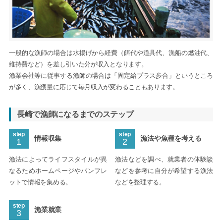
一般的な漁師の場合は水揚げから経費（餌代や道具代、漁船の燃油代、
維持費など）を差し引いた分が収入となります。
漁業会社等に従事する漁師の場合は「固定給プラス歩合」というところ
が多く、漁獲量に応じて毎月収入が変わることもあります。
長崎で漁師になるまでのステップ
step
step
情報収集
漁法や魚種を考える
1
2
漁法によってライフスタイルが異
漁法などを調べ、就業者の体験談
なるためホームページやパンフレ
などを参考に自分が希望する漁法
ットで情報を集める。
などを整理する。
step
漁業就業
3