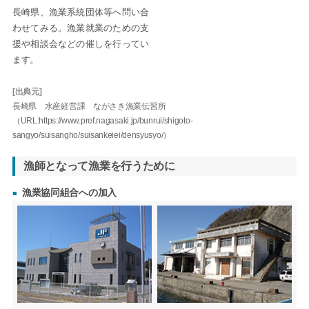
長崎県、漁業系統団体等へ問い合
わせてみる。漁業就業のための支
援や相談会などの催しを行ってい
ます。
[出典元]
長崎県 水産経営課 ながさき漁業伝習所
（URL:https://www.pref.nagasaki.jp/bunrui/shigoto-
sangyo/suisangho/suisankeiei/densyusyo/）
漁師となって漁業を行うために
漁業協同組合への加入