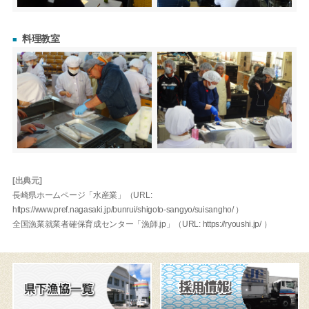
料理教室
[出典元]
長崎県ホームページ「水産業」（URL:
https://www.pref.nagasaki.jp/bunrui/shigoto-sangyo/suisangho/ ）
全国漁業就業者確保育成センター「漁師.jp」（URL: https://ryoushi.jp/ ）