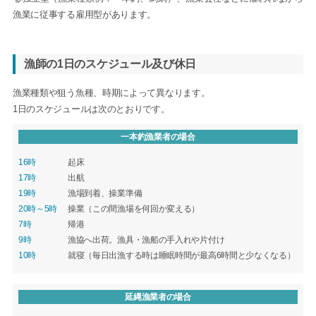
漁業に従事する雇用型があります。
漁師の1日のスケジュール及び休日
漁業種類や狙う魚種、時期によって異なります。
1日のスケジュールは次のとおりです。
一本釣漁業者の場合
16時
起床
17時
出航
19時
漁場到着、操業準備
20時～5時
操業（この間漁場を何回か変える）
7時
帰港
9時
漁協へ出荷。漁具・漁船の手入れや片付け
10時
就寝（毎日出漁する時は睡眠時間が最高6時間と少なくなる）
延縄漁業者の場合