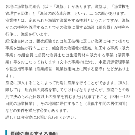
各地に漁業協同組合（以下「漁協」）があります。漁協は、「漁業権を
管理する団体」と「漁師の経済連合体」という、二つの面があります。
漁業権とは、定められた海域で漁業をする権利ということですが、漁協
がこの権利を管理することでその漁協に属する漁師（組合員）が権利を
行使し、漁業を行います。
経済連合体とは、販売経験または加工技術に乏しい漁師に向けて様々な
事業を漁協が行うことで、組合員の漁獲物の販売、加工する事業（販売
事業）や組合員に必要な漁具または生活資材を販売する事業（購買事
業）等をおこなっております（文中の事業のほかに、水産資源管理事業
や営漁指導事業（漁業経営、漁業技術向上に関する指導）などがありま
す）。
漁協に加入することによって円滑に漁業を行うことができます。加入に
際しては、組合員の資格を有してなければなりませんが、漁協ごとの規
則で決められた日数以上の漁業を営むまたは従事すること（90日～120
日間の漁業操業）、その地域に居住すること（最低半年間の居住期間）
などの要件を満たす必要があります。
詳しくは各漁協にお問い合わせください。
長崎の海を支える漁師