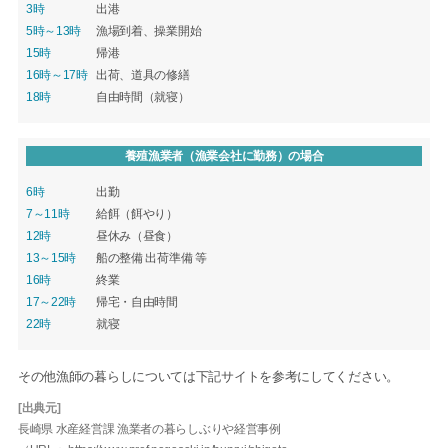
3時
出港
5時～13時
漁場到着、操業開始
15時
帰港
16時～17時
出荷、道具の修繕
18時
自由時間（就寝）
養殖漁業者（漁業会社に勤務）の場合
6時
出勤
7～11時
給餌（餌やり）
12時
昼休み（昼食）
13～15時
船の整備 出荷準備 等
16時
終業
17～22時
帰宅・自由時間
22時
就寝
その他漁師の暮らしについては下記サイトを参考にしてください。
[出典元]
長崎県 水産経営課 漁業者の暮らしぶりや経営事例