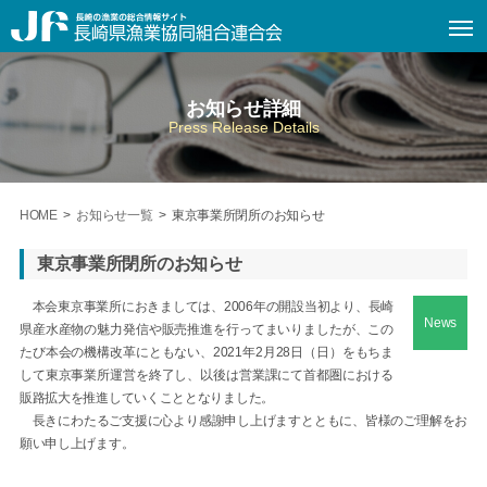
お知らせ詳細
Press Release Details
HOME
>
お知らせ一覧
>
東京事業所閉所のお知らせ
東京事業所閉所のお知らせ
本会東京事業所におきましては、2006年の開設当初より、長崎
News
県産水産物の魅力発信や販売推進を行ってまいりましたが、この
たび本会の機構改革にともない、2021年2月28日（日）をもちま
して東京事業所運営を終了し、以後は営業課にて首都圏における
販路拡大を推進していくこととなりました。
長きにわたるご支援に心より感謝申し上げますとともに、皆様のご理解をお
願い申し上げます。