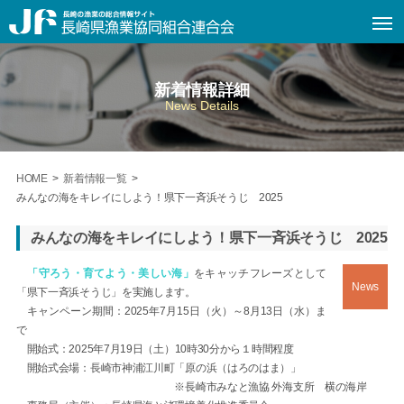
新着情報詳細
News Details
HOME
>
新着情報一覧
>
みんなの海をキレイにしよう！県下一斉浜そうじ 2025
みんなの海をキレイにしよう！県下一斉浜そうじ 2025
「守ろう・育てよう・美しい海」
をキャッチフレーズとして
News
「県下一斉浜そうじ」を実施します。
キャンペーン期間：2025年7月15日（火）～8月13日（水）ま
で
開始式：2025年7月19日（土）10時30分から１時間程度
開始式会場：長崎市神浦江川町「原の浜（はろのはま）」
※長崎市みなと漁協 外海支所 横の海岸