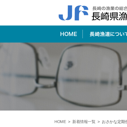
会長挨拶
長崎の海
天然魚
生産量日本一
構成図
漁師になるには
冷凍加工品
栄養成分
HOME
>
新着情報一覧
>
おさかな定期便「