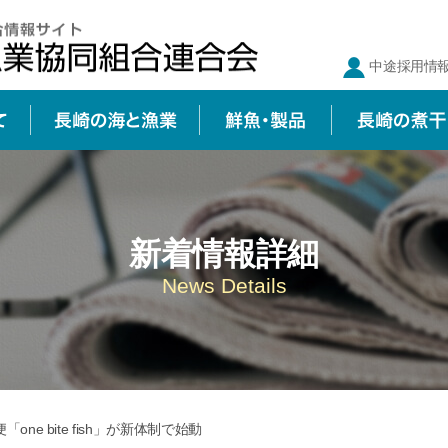
中途採用情
新着情報詳細
組織概要
漁法について
養殖魚
煮干が出来るまで
事業案内
漁業生産
貝類・そ
煮干の種
事業所一覧
製品加工品
おいしいダシの取り方
県下漁協
News Details
one bite fish」が新体制で始動