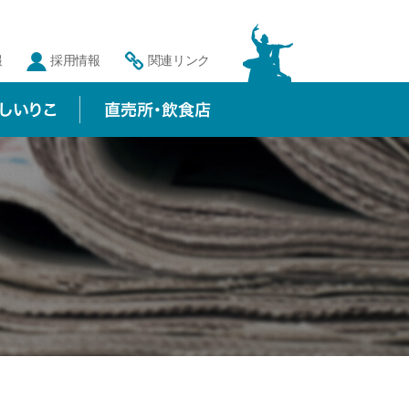
報
採用情報
関連リンク
量
の他
類
一覧