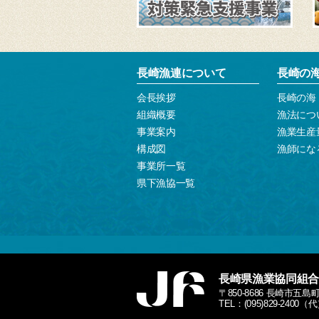
長崎漁連について
長崎の
会長挨拶
長崎の海
組織概要
漁法につ
事業案内
漁業生産
構成図
漁師にな
事業所一覧
県下漁協一覧
長崎県漁業協同組合
〒850-8686 長崎市五島
TEL：(095)829-2400（代