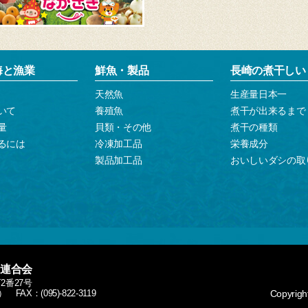
海と漁業
鮮魚・製品
長崎の煮干しい
天然魚
生産量日本一
いて
養殖魚
煮干が出来るまで
量
貝類・その他
煮干の種類
るには
冷凍加工品
栄養成分
製品加工品
おいしいダシの取
連合会
町2番27号
） FAX：(095)-822-3119
Copyright