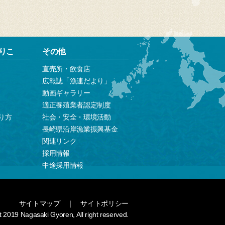
りこ
その他
直売所・飲食店
広報誌「漁連だより」
動画ギャラリー
適正養殖業者認定制度
り方
社会・安全・環境活動
長崎県沿岸漁業振興基金
関連リンク
採用情報
中途採用情報
サイトマップ
｜
サイトポリシー
 2019 Nagasaki Gyoren, All right reserved.