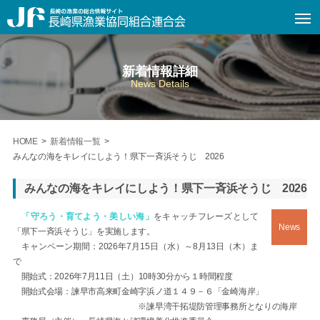
新着情報詳細
News Details
HOME
>
新着情報一覧
>
みんなの海をキレイにしよう！県下一斉浜そうじ 2026
みんなの海をキレイにしよう！県下一斉浜そうじ 2026
「守ろう・育てよう・美しい海」
をキャッチフレーズとして
News
「県下一斉浜そうじ」を実施します。
キャンペーン期間：2026年7月15日（水）～8月13日（木）ま
で
開始式：2026年7月11日（土）10時30分から１時間程度
開始式会場：諫早市高来町金崎字浜ノ道１４９－６「金崎海岸」
※諫早湾干拓堤防管理事務所となりの海岸